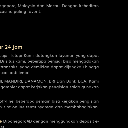
 Singapore, Malaysia dan Macau. Dengan kehadiran
sino paling favorit:
ar 24 Jam
s saja. Tetapi Kami datangkan layanan yang dapat
 Di situs kami, beberapa penjudi bisa mengadakan
n transaksi yang demikian dapat dijangkau hingga
ar, anti lemot.
 BNI, MANDIRI, DANAMON, BRI Dan Bank BCA. Kami
gambler dapat kerjakan pengisian saldo gunakan
 off-line, beberapa pemain bisa kerjakan pengisian
agen slot online tentu nyaman dan membahagiakan.
e
Diponegoro4D dengan menggunakan deposit e-
et.