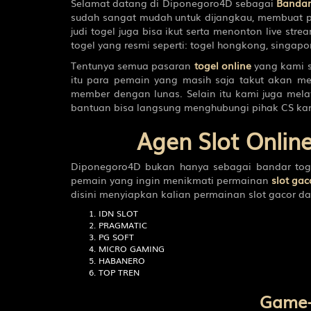
Selamat datang di Diponegoro4D sebagai
Bandar
sudah sangat mudah untuk dijangkau, membuat p
judi togel juga bisa ikut serta menonton live 
togel yang resmi seperti: togel hongkong, singapore
Tentunya semua pasaran
togel online
yang kami s
itu para pemain yang masih saja takut akan m
member dengan lunas. Selain itu kami juga mela
bantuan bisa langsung menghubungi pihak CS ka
Agen Slot Onlin
Diponegoro4D bukan hanya sebagai bandar togel
pemain yang ingin menikmati permainan
slot gac
disini menyiapkan kalian permainan slot gacor d
IDN SLOT
PRAGMATIC
PG SOFT
MICRO GAMING
HABANERO
TOP TREN
Game-