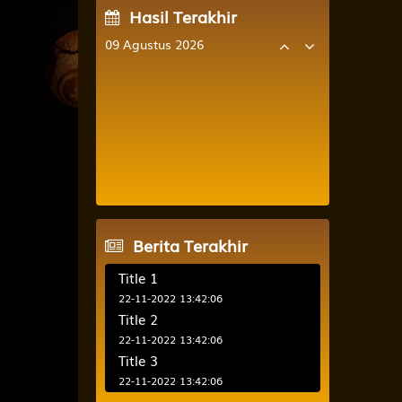
Hasil Terakhir
09 Agustus 2026
GEORGIADAY
3
7
4
0
MICHIGANDAY
8
1
2
7
NEWJERSEYDAY
3
4
9
4
GERMANYPLUS5
2
4
2
8
Berita Terakhir
Title 1
22-11-2022 13:42:06
Title 2
22-11-2022 13:42:06
Title 3
22-11-2022 13:42:06